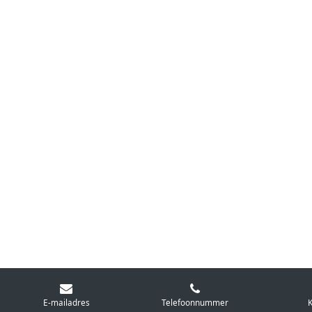
E-mailadres
Telefoonnummer
K