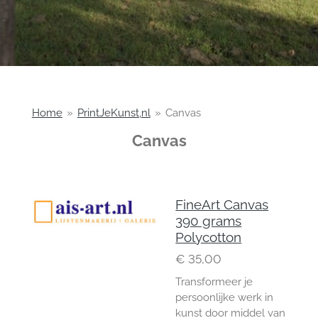
Home
»
PrintJeKunst,nl
»
Canvas
Canvas
FineArt Canvas
390 grams
Polycotton
€ 35,00
Transformeer je
persoonlijke werk in
kunst door middel van