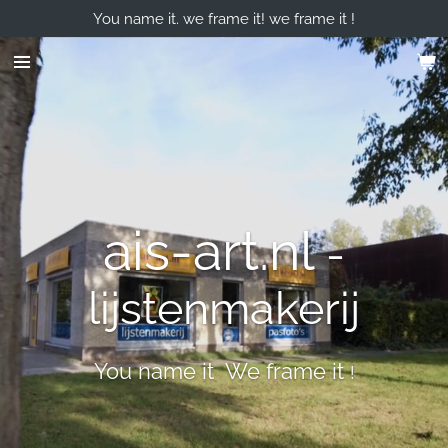
You name it. we frame it! we frame it !
Ga
direct
naar
de
hoofdinhoud
ais-art.nl
-
lijstenmakerij
You name it We frame it
!