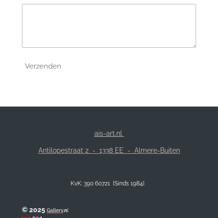
Verzenden
ais-art.nl
Antilopestraat 2 -
1338 EE - Almere-Buiten
KvK: 390 60721 [Sinds 1984]
© 2025
Gallery
.
n
l