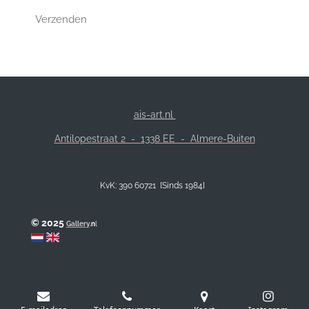
Verzenden
ais-art.nl
Antilopestraat 2 -
1338 EE - Almere-Buiten
KvK: 390 60721 [Sinds 1984]
© 2025
Gallery
.
n
l