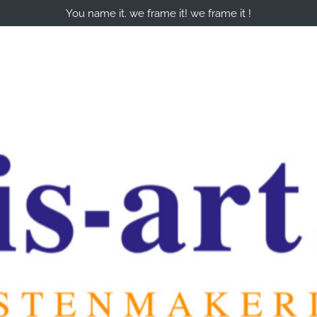
You name it. we frame it! we frame it !