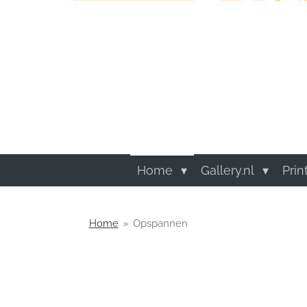
Home
Gallery.nl
Prin
Home
»
Opspannen