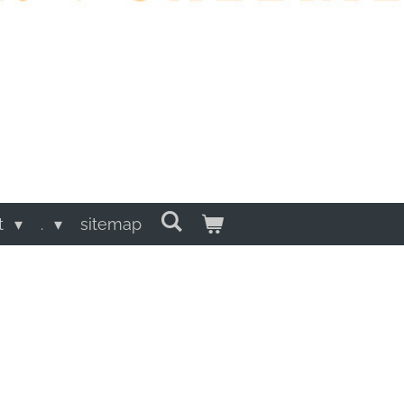
t
.
sitemap