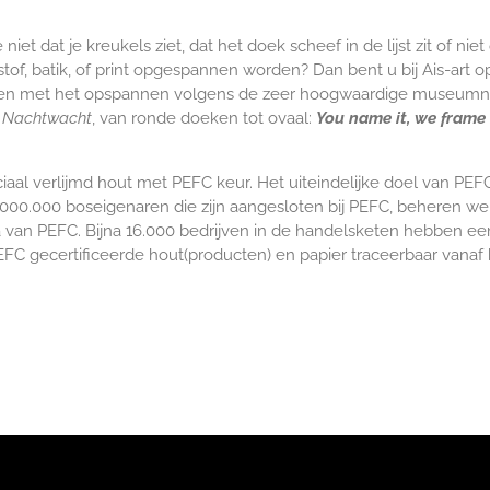
niet dat je kreukels ziet, dat het doek scheef in de lijst zit of n
stof, batik, of print opgespannen worden? Dan bent u bij Ais-art o
rken met het opspannen volgens de zeer hoogwaardige museumnor
 Nachtwacht
, van ronde doeken tot ovaal:
You name it, we frame i
iaal verlijmd hout met PEFC keur.
Het uiteindelijke doel van PEFC
00.000 boseigenaren die zijn aangesloten bij PEFC, beheren we
ia van PEFC. Bijna 16.000 bedrijven in de handelsketen hebben ee
EFC gecertificeerde hout(producten) en papier traceerbaar vanaf 