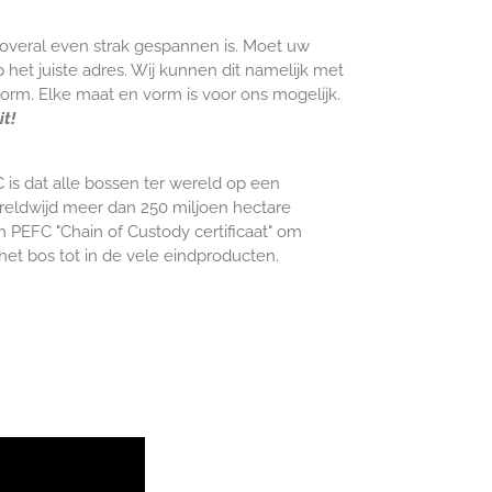
iet overal even strak gespannen is. Moet uw
p het juiste adres. Wij kunnen dit namelijk met
m. Elke maat en vorm is voor ons mogelijk.
t!
 is dat alle bossen ter wereld op een
reldwijd meer dan 250 miljoen hectare
n PEFC "Chain of Custody certificaat" om
het bos tot in de vele eindproducten.