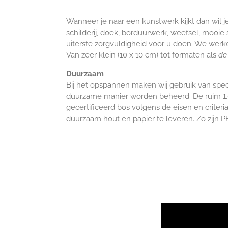
Wanneer je naar een kunstwerk kijkt dan wil je 
schilderij, doek, borduurwerk, weefsel, mooie 
uiterste zorgvuldigheid voor u doen. We we
Van zeer klein (10 x 10 cm) tot formaten als
de
Duurzaam
Bij het opspannen maken wij gebruik van
spec
duurzame manier worden beheerd. De ruim 1.0
gecertificeerd bos volgens de eisen en criter
duurzaam hout en papier te leveren. Zo zijn P