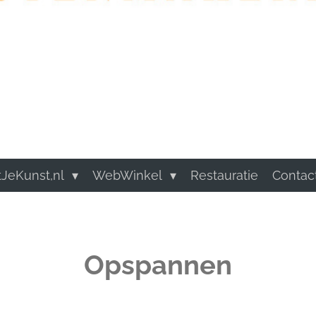
tJeKunst,nl
WebWinkel
Restauratie
Contac
Opspannen