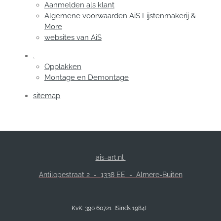
Aanmelden als klant
Algemene voorwaarden AiS Lijstenmakerij &
More
websites van AiS
.
Opplakken
Montage en Demontage
sitemap
ais-art.nl
Antilopestraat 2 -
1338 EE - Almere-Buiten
KvK: 390 60721 [Sinds 1984]