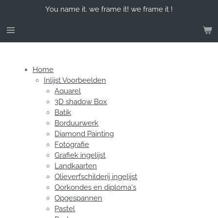
You name it. we frame it! we frame it !
Ga
direct
naar
de
hoofdinhoud
Home
Inlijst Voorbeelden
Aquarel
3D shadow Box
Batik
Borduurwerk
Diamond Painting
Fotografie
Grafiek ingelijst
Landkaarten
Olieverfschilderij ingelijst
Oorkondes en diploma's
Opgespannen
Pastel