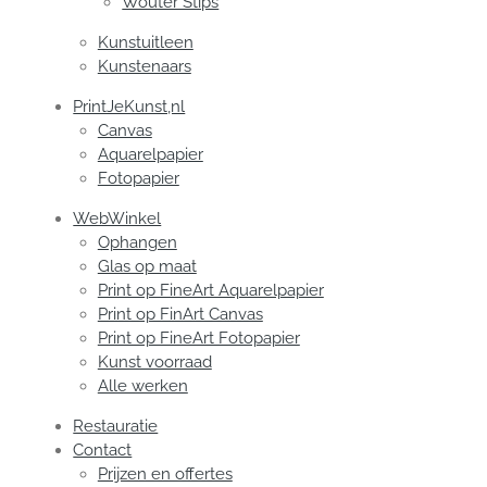
Wouter Stips
Kunstuitleen
Kunstenaars
PrintJeKunst,nl
Canvas
Aquarelpapier
Fotopapier
WebWinkel
Ophangen
Glas op maat
Print op FineArt Aquarelpapier
Print op FinArt Canvas
Print op FineArt Fotopapier
Kunst voorraad
Alle werken
Restauratie
Contact
Prijzen en offertes