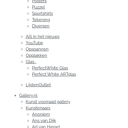
Posters
Puzzel
Sportshirts
Tekening
Diversen
AiS in het nieuws
YouTube
Opspannen
Opplakken
Glas .
PerfectWhite Glas
Perfect White ARTglas
LijstenOutlet
Gallery.nl
Kunst voorraad gallery
Kunstenaars
Anoniem
Ans van Dijk
Ad van Hassel