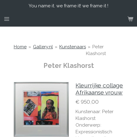
You name it. we frame it! we frame it !
Ga
direct
naar
de
hoofdinhoud
Home
»
Gallery.nl
»
Kunstenaars
»
Peter
Klashorst
Peter Klashorst
Kleurrijke collage
Afrikaanse vrouw
€ 950,00
Kunstenaar: Peter
Klashorst
Onderwerp:
Expressionistisch