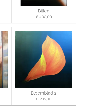
Billen
€ 400,00
Bloemblad 2
€ 295,00