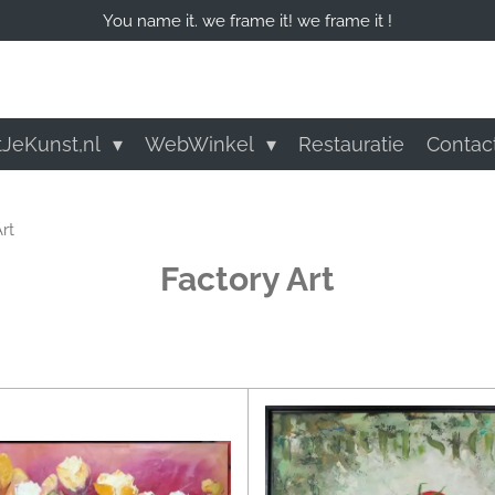
You name it. we frame it! we frame it !
tJeKunst,nl
WebWinkel
Restauratie
Contac
rt
Factory Art