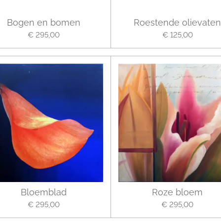
Bogen en bomen
Roestende olievaten
€ 295,00
€ 125,00
Bloemblad
Roze bloem
€ 295,00
€ 295,00