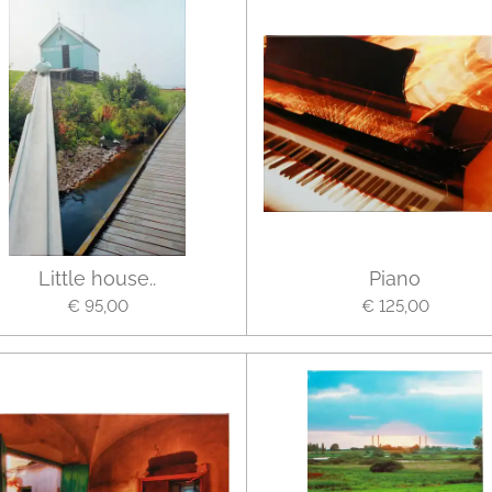
Little house..
Piano
€ 95,00
€ 125,00