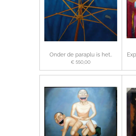
Onder de paraplu is het..
Exp
€ 550,00