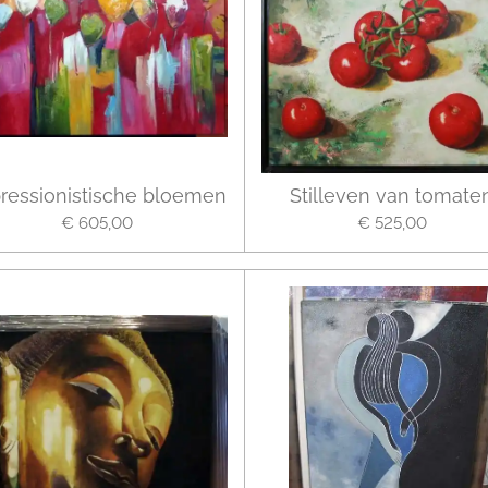
ressionistische bloemen
Stilleven van tomate
€ 605,00
€ 525,00