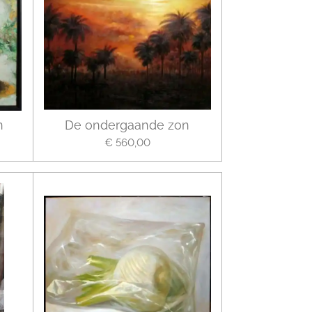
n
De ondergaande zon
€ 560,00