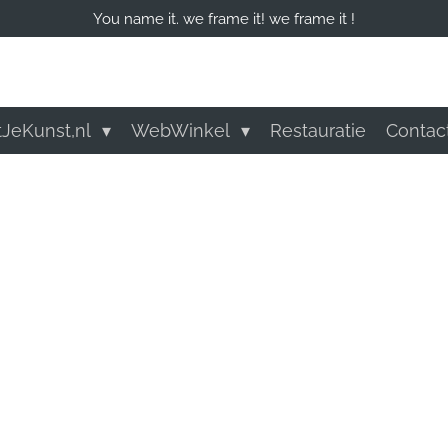
You name it. we frame it! we frame it !
tJeKunst,nl
WebWinkel
Restauratie
Contac