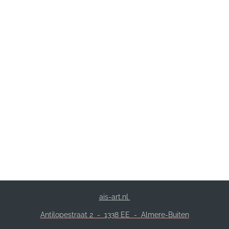
ais-art.nl
Antilopestraat 2 -
1338 EE - Almere-Buiten