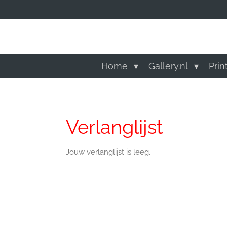
Ga
direct
naar
de
hoofdinhoud
Home
Gallery.nl
Prin
Verlanglijst
Jouw verlanglijst is leeg.