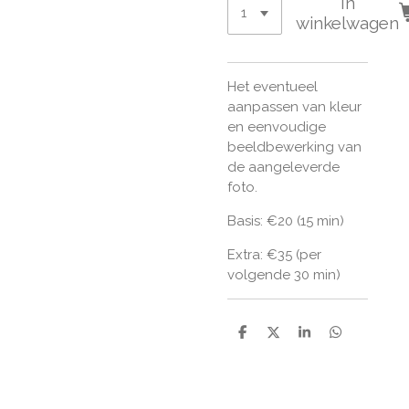
In
winkelwagen
Het eventueel
aanpassen van kleur
en eenvoudige
beeldbewerking van
de aangeleverde
foto.
Basis: €20 (15 min)
Extra: €35 (per
volgende 30 min)
D
D
S
D
e
e
h
e
l
e
a
l
e
l
r
e
n
e
n