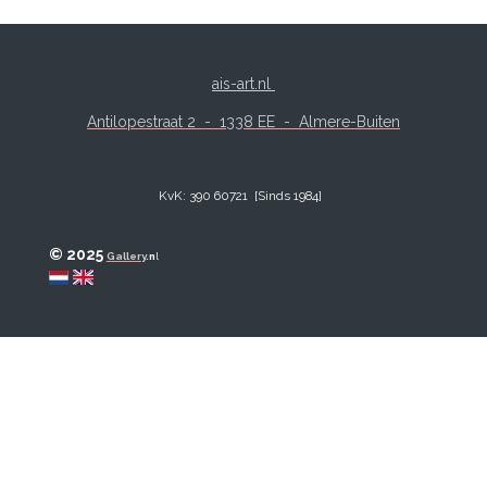
ais-art.nl
Antilopestraat 2 -
1338 EE - Almere-Buiten
KvK: 390 60721 [Sinds 1984]
© 2025
Gallery
.
n
l