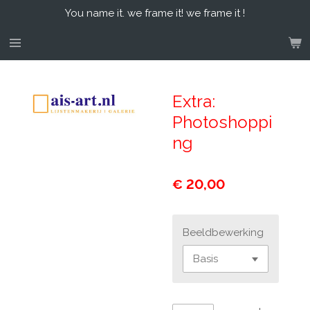
You name it. we frame it! we frame it !
Ga
direct
naar
de
hoofdinhoud
Extra:
Photoshoppi
ng
€ 20,00
Beeldbewerking