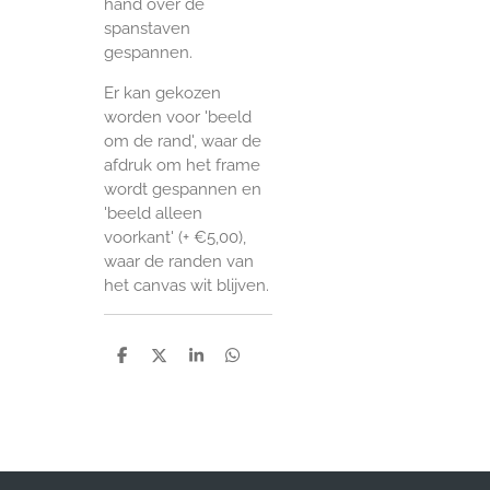
hand over de
spanstaven
gespannen.
Er kan gekozen
worden voor 'beeld
om de rand', waar de
afdruk om het frame
wordt gespannen en
'beeld alleen
voorkant' (+ €5,00),
waar de randen van
het canvas wit blijven.
D
D
S
D
e
e
h
e
l
e
a
l
e
l
r
e
n
e
n