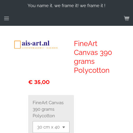
You name it. we frame it! we frame it !
Ga
direct
naar
de
hoofdinhoud
FineArt
Canvas 390
grams
Polycotton
€ 35,00
FineArt Canvas
390 grams
Polycotton