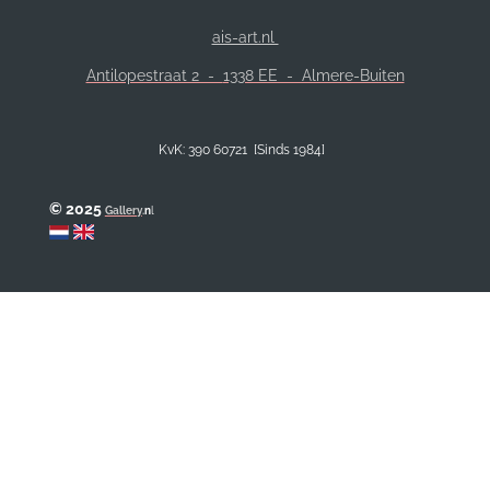
ais-art.nl
Antilopestraat 2 -
1338 EE - Almere-Buiten
KvK: 390 60721 [Sinds 1984]
© 2025
Gallery
.
n
l