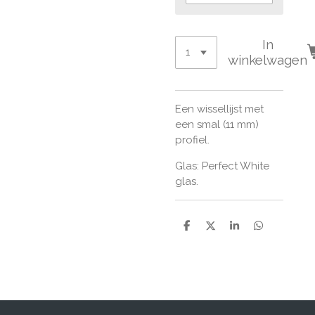
In
winkelwagen
Een wissellijst met
e
en smal (11 mm)
profiel.
Glas: Perfect White
glas.
D
D
S
D
e
e
h
e
l
e
a
l
e
l
r
e
n
e
n