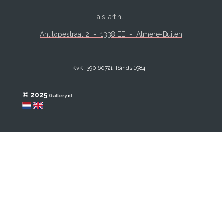
ais-art.nl
Antilopestraat 2 -
1338 EE - Almere-Buiten
KvK: 390 60721 [Sinds 1984]
© 2025
Gallery
.
n
l