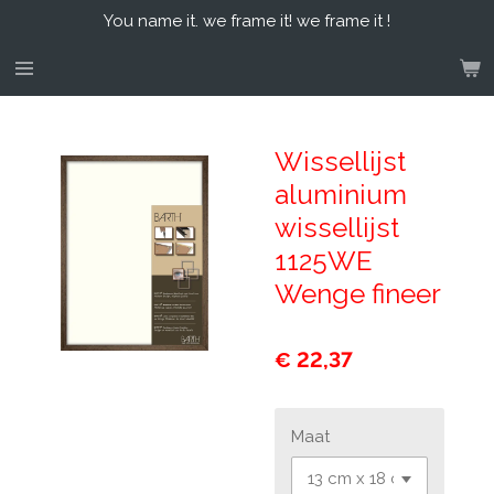
You name it. we frame it! we frame it !
Ga
direct
naar
de
hoofdinhoud
Wissellijst
aluminium
wissellijst
1125WE
Wenge fineer
€ 22,37
Maat