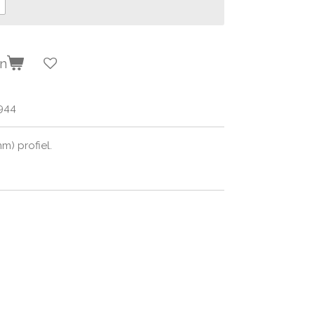
en
944
m) profiel.