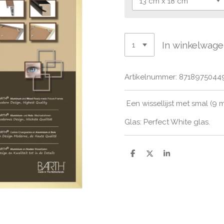
In winkelwag
Artikelnummer:
8718975044
Een wissellijst met smal (9 m
Glas: Perfect White glas.
D
D
S
e
e
h
l
e
a
e
l
r
n
e