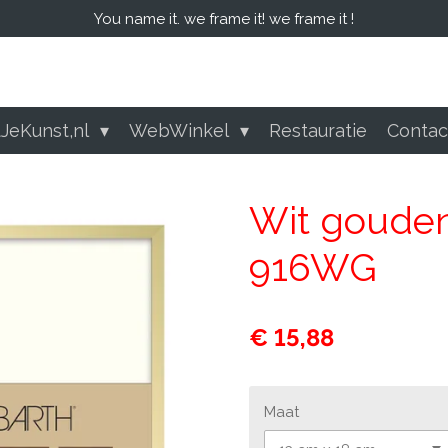
You name it. we frame it! we frame it !
tJeKunst,nl
WebWinkel
Restauratie
Conta
Wit gouden 
916WG
€ 15,88
Maat