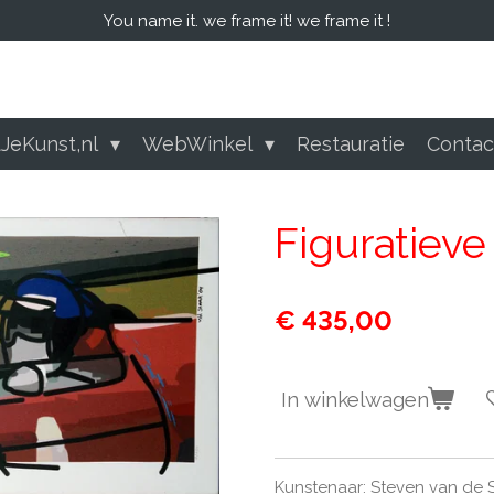
You name it. we frame it! we frame it !
tJeKunst,nl
WebWinkel
Restauratie
Conta
Figuratieve
€ 435,00
In winkelwagen
Kunstenaar: Steven van de 