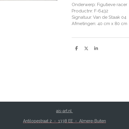
Onderwerp: Figutieve racer
Productnr: F-6432
Signatuur: Van de Staak 04
Afmetingen: 40 cm x 80 cm
D
D
S
e
e
h
l
e
a
e
l
r
n
e
ais-art.nl
Antilopestraat 2 -
1338 EE - Almere-Buiten