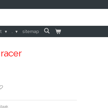
ct
.
sitemap
 racer
Staak