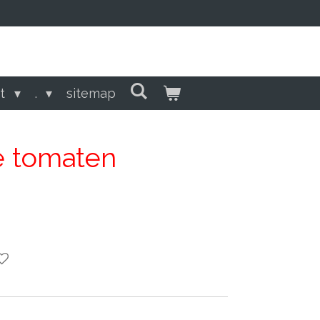
ct
.
sitemap
 tomaten