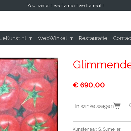
You name it. we frame it! we frame it !
tJeKunst,nl
WebWinkel
Restauratie
Conta
Glimmende
€ 690,00
In winkelwagen
Kunstenaar: S. Sumeijer