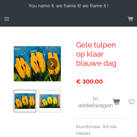
You name it. we frame it! we frame it !
Ga
direct
naar
de
hoofdinhoud
Gele tulpen
op klaar
blauwe dag
€ 300,00
In
winkelwagen
Kunstenaar: Ad van
Hassel