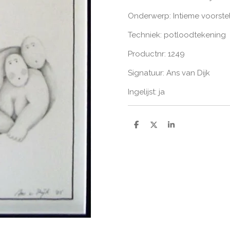
Onderwerp: Intieme voorste
Techniek: potloodtekening
Productnr: 1249
Signatuur: Ans van Dijk
Ingelijst: ja
D
D
S
e
e
h
l
e
a
e
l
r
n
e