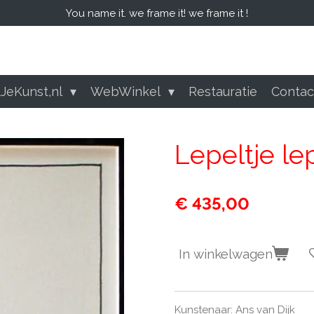
You name it. we frame it! we frame it !
tJeKunst,nl
WebWinkel
Restauratie
Conta
Lepeltje le
€ 435,00
In winkelwagen
Kunstenaar: Ans van Dijk