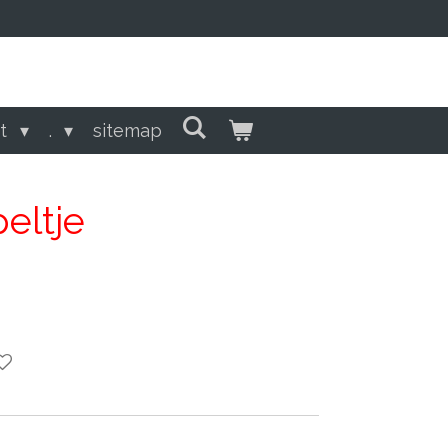
ct
.
sitemap
peltje