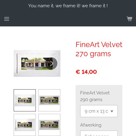
You name it. we frame it! we frame it !
Ga
direct
naar
de
hoofdinhoud
FineArt Velvet
270 grams
€ 14,00
FineArt Velvet
290 grams
Afwerking